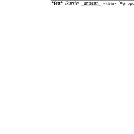
*fett*
/
kursiv
/
_
unterstr.
_
[=
~
klein
~
prop