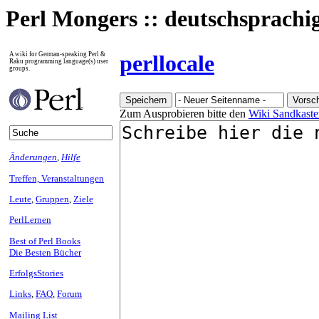
Perl Mongers :: deutschsprach
A wiki for German-speaking Perl &
perllocale
Raku programming language(s) user
groups.
Zum Ausprobieren bitte den
Wiki Sandkaste
Änderungen
,
Hilfe
Treffen, Veranstaltungen
Leute
,
Gruppen
,
Ziele
PerlLernen
Best of Perl Books
Die Besten Bücher
ErfolgsStories
Links
,
FAQ
,
Forum
Mailing List