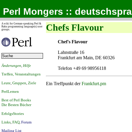
Perl Mongers :: deutschspr
A wiki for German-speaking Perl &
Chefs Flavour
Raku programming language(s) user
groups.
Chef's Flavour
Lahnstraße 16
Frankfurt am Main, DE 60326
Änderungen
,
Hilfe
Telefon +49 69 98956118
Treffen, Veranstaltungen
Leute
,
Gruppen
,
Ziele
Ein Treffpunkt der
Frankfurt.pm
PerlLernen
Best of Perl Books
Die Besten Bücher
ErfolgsStories
Links
,
FAQ
,
Forum
Mailing List