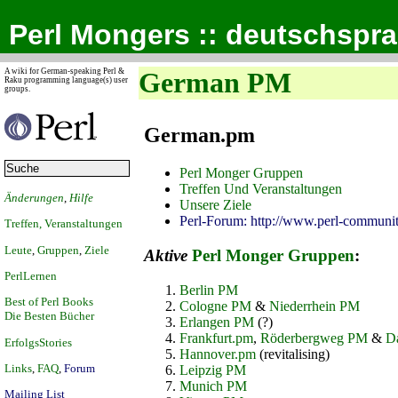
Perl Mongers :: deutschspr
A wiki for German-speaking Perl &
German PM
Raku programming language(s) user
groups.
German.pm
Perl Monger Gruppen
Treffen Und Veranstaltungen
Änderungen
,
Hilfe
Unsere Ziele
Perl-Forum: http://www.perl-communit
Treffen, Veranstaltungen
Leute
,
Gruppen
,
Ziele
Aktive
Perl Monger Gruppen
:
PerlLernen
Berlin PM
Best of Perl Books
Cologne PM
&
Niederrhein PM
Die Besten Bücher
Erlangen PM
(?)
Frankfurt.pm
,
Röderbergweg PM
&
D
ErfolgsStories
Hannover.pm
(revitalising)
Links
,
FAQ
,
Forum
Leipzig PM
Munich PM
Mailing List