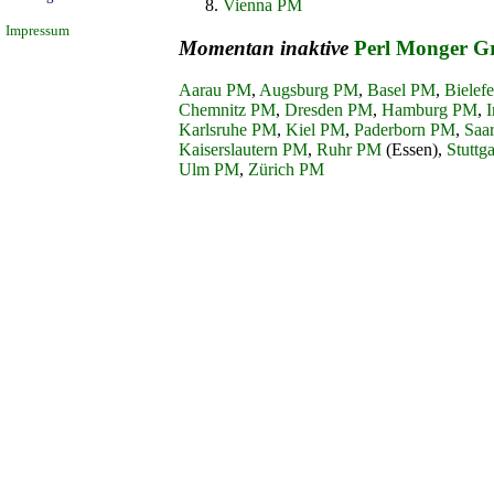
Vienna PM
Impressum
Momentan inaktive
Perl Monger G
Aarau PM
,
Augsburg PM
,
Basel PM
,
Bielef
Chemnitz PM
,
Dresden PM
,
Hamburg PM
,
Karlsruhe PM
,
Kiel PM
,
Paderborn PM
,
Saa
Kaiserslautern PM
,
Ruhr PM
(Essen),
Stuttg
Ulm PM
,
Zürich PM