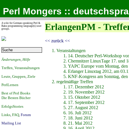
Perl Mongers :: deutschspr
A wiki for German-speaking Perl &
ErlangenPM - Treffe
Raku programming language(s) user
groups.
<< zurück <<
Veranstaltungen
14. Deutscher Perl-Workshop vo
Änderungen
,
Hilfe
Chemnitzer LinuxTage 17. und 1
YAPC Europe vom Montag, den 20
Treffen, Veranstaltungen
Erlanger Linuxtag 2012, am 03.1
KNF-Kongress am Sonntag, den 
Leute
,
Gruppen
,
Ziele
regelmäßige Treffen
PerlLernen
17. Dezember 2012
19. November 2012
Best of Perl Books
15. Oktober 2012
Die Besten Bücher
17. September 2012
ErfolgsStories
27. August 2012
16. Juli 2012
Links
,
FAQ
,
Forum
18. Juni 2012
21. Mai 2012
Mailing List
16. April 2012