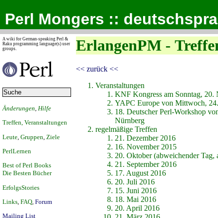
Perl Mongers :: deutschspr
A wiki for German-speaking Perl &
ErlangenPM - Treffe
Raku programming language(s) user
groups.
<< zurück <<
Veranstaltungen
KNF Kongress am Sonntag, 20.
YAPC Europe von Mittwoch, 24. 
Änderungen
,
Hilfe
18. Deutscher Perl-Workshop vom
Nürnberg
Treffen, Veranstaltungen
regelmäßige Treffen
Leute
,
Gruppen
,
Ziele
21. Dezember 2016
16. November 2015
PerlLernen
20. Oktober (abweichender Tag,
21. September 2016
Best of Perl Books
17. August 2016
Die Besten Bücher
20. Juli 2016
ErfolgsStories
15. Juni 2016
18. Mai 2016
Links
,
FAQ
,
Forum
20. April 2016
Mailing List
21. März 2016