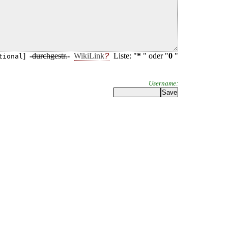
]
-
durchgestr.
-
WikiLink
Liste: "
*
" oder "
0
"
tional
Username: