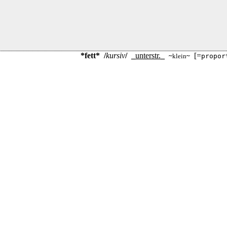
*fett*
/
kursiv
/
_
unterstr.
_
[=
~
klein
~
propor