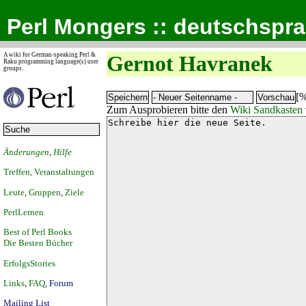
Perl Mongers :: deutschspr
A wiki for German-speaking Perl &
Gernot Havranek
Raku programming language(s) user
groups.
[%
Zum Ausprobieren bitte den
Wiki Sandkasten
Änderungen
,
Hilfe
Treffen, Veranstaltungen
Leute
,
Gruppen
,
Ziele
PerlLernen
Best of Perl Books
Die Besten Bücher
ErfolgsStories
Links
,
FAQ
,
Forum
Mailing List