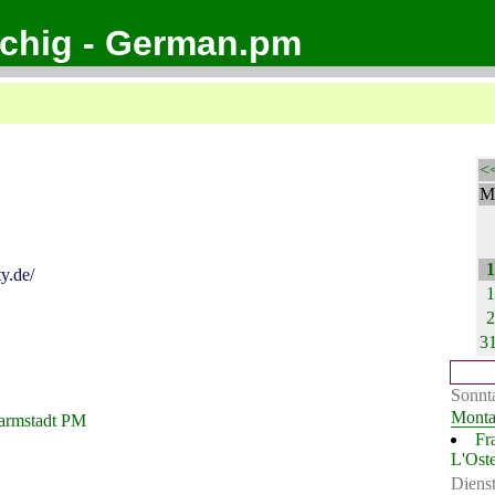
achig - German.pm
<
M
1
y.de/
1
2
3
Sonnt
Mont
armstadt PM
Fr
L'Ost
Diens