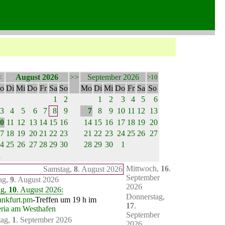
<
August 2026
>>
September 2026
>10
o
Di
Mi
Do
Fr
Sa
So
Mo
Di
Mi
Do
Fr
Sa
So
1
2
1
2
3
4
5
6
3
4
5
6
7
8
9
7
8
9
10
11
12
13
0
11
12
13
14
15
16
14
15
16
17
18
19
20
7
18
19
20
21
22
23
21
22
23
24
25
26
27
4
25
26
27
28
29
30
28
29
30
1
1
Mittwoch,
16
.
Samstag,
8
. August 2026
September
ag,
9
. August 2026
2026
ag,
10
. August 2026:
Donnerstag,
ankfurt.pm
-Treffen um 19 h im
17
.
eria am Westhafen
September
tag,
1
. September 2026
2026