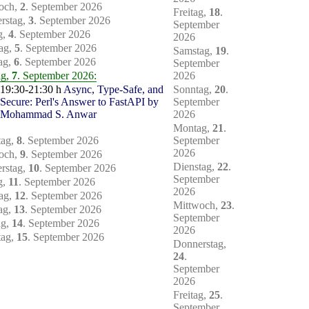
och,
2
. September 2026
Freitag,
18
.
rstag,
3
. September 2026
September
g,
4
. September 2026
2026
ag,
5
. September 2026
Samstag,
19
.
ag,
6
. September 2026
September
ag,
7
. September 2026:
2026
19:30-21:30 h
Async, Type-Safe, and
Sonntag,
20
.
Secure: Perl's Answer to FastAPI by
September
Mohammad S. Anwar
2026
Montag,
21
.
tag,
8
. September 2026
September
2026
och,
9
. September 2026
Dienstag,
22
.
rstag,
10
. September 2026
September
g,
11
. September 2026
2026
ag,
12
. September 2026
Mittwoch,
23
.
ag,
13
. September 2026
September
ag,
14
. September 2026
2026
tag,
15
. September 2026
Donnerstag,
24
.
September
2026
Freitag,
25
.
September