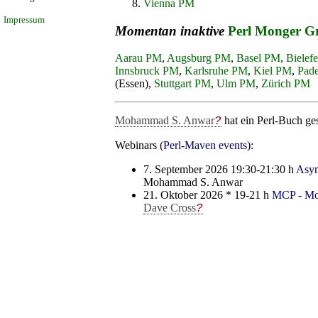
Vienna PM
Impressum
Momentan inaktive
Perl Monger G
Aarau PM
,
Augsburg PM
,
Basel PM
,
Bielef
Innsbruck PM
,
Karlsruhe PM
,
Kiel PM
,
Pad
(Essen),
Stuttgart PM
,
Ulm PM
,
Zürich PM
Mohammad S. Anwar
hat ein Perl-Buch ge
Webinars (
Perl-Maven events
):
7. September 2026 19:30-21:30 h
Asyn
Mohammad S. Anwar
21. Oktober 2026 * 19-21 h
MCP - Mod
Dave Cross