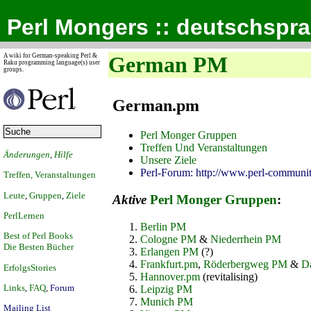
Perl Mongers :: deutschspr
A wiki for German-speaking Perl &
German PM
Raku programming language(s) user
groups.
German.pm
Perl Monger Gruppen
Treffen Und Veranstaltungen
Änderungen
,
Hilfe
Unsere Ziele
Perl-Forum: http://www.perl-communit
Treffen, Veranstaltungen
Leute
,
Gruppen
,
Ziele
Aktive
Perl Monger Gruppen
:
PerlLernen
Berlin PM
Best of Perl Books
Cologne PM
&
Niederrhein PM
Die Besten Bücher
Erlangen PM
(?)
Frankfurt.pm
,
Röderbergweg PM
&
D
ErfolgsStories
Hannover.pm
(revitalising)
Links
,
FAQ
,
Forum
Leipzig PM
Munich PM
Mailing List