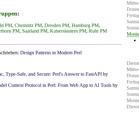
Mittw
Donne
ruppen
:
Freita
Samst
eld PM
,
Chemnitz PM
,
Dresden PM
,
Hamburg PM
,
Sonnt
erborn PM
,
Saarland PM
,
Kaiserslautern PM
,
Ruhr PM
Mont
schrieben:
Design Patterns in Modern Perl
Diens
Mittw
c, Type-Safe, and Secure: Perl's Answer to FastAPI
by
Donne
Freita
el Context Protocol in Perl: From Web App to AI Tools
by
Samst
Sonnt
Mont
Diens