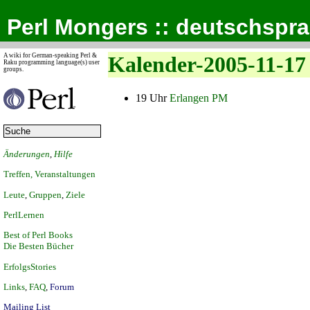
Perl Mongers :: deutschspr
A wiki for German-speaking Perl &
Kalender-2005-11-17
Raku programming language(s) user
groups.
19 Uhr
Erlangen PM
Änderungen
,
Hilfe
Treffen, Veranstaltungen
Leute
,
Gruppen
,
Ziele
PerlLernen
Best of Perl Books
Die Besten Bücher
ErfolgsStories
Links
,
FAQ
,
Forum
Mailing List