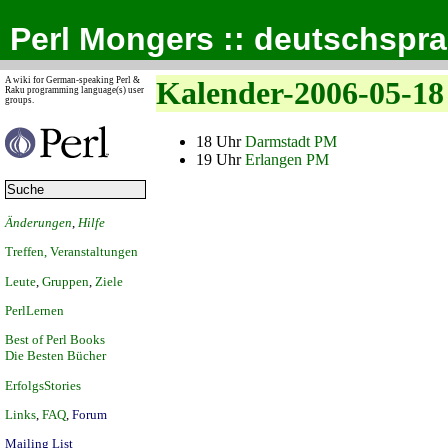
Perl Mongers :: deutschspr
A wiki for German-speaking Perl &
Kalender-2006-05-18
Raku programming language(s) user
groups.
18 Uhr
Darmstadt PM
19 Uhr
Erlangen PM
Änderungen
,
Hilfe
Treffen, Veranstaltungen
Leute
,
Gruppen
,
Ziele
PerlLernen
Best of Perl Books
Die Besten Bücher
ErfolgsStories
Links
,
FAQ
,
Forum
Mailing List