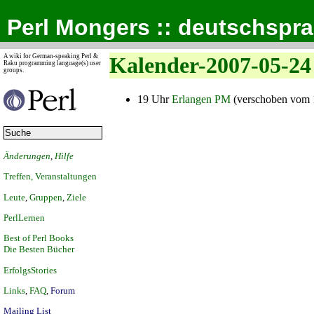
Perl Mongers :: deutschspr
A wiki for German-speaking Perl &
Kalender-2007-05-24
Raku programming language(s) user
groups.
19 Uhr
Erlangen PM
(verschoben vom 1
Änderungen
,
Hilfe
Treffen, Veranstaltungen
Leute
,
Gruppen
,
Ziele
PerlLernen
Best of Perl Books
Die Besten Bücher
ErfolgsStories
Links
,
FAQ
,
Forum
Mailing List