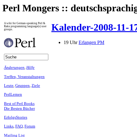
Perl Mongers :: deutschsprach
A wiki for German-speaking Perl &
Kalender-2008-11-1
Raku programming language(s) user
groups.
19 Uhr
Erlangen PM
Änderungen
,
Hilfe
Treffen, Veranstaltungen
Leute
,
Gruppen
,
Ziele
PerlLernen
Best of Perl Books
Die Besten Bücher
ErfolgsStories
Links
,
FAQ
,
Forum
Mailing List