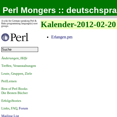
Perl Mongers :: deutschspr
A wiki for German-speaking Perl &
Kalender-2012-02-20
Raku programming language(s) user
groups.
Erlangen.pm
Änderungen
,
Hilfe
Treffen, Veranstaltungen
Leute
,
Gruppen
,
Ziele
PerlLernen
Best of Perl Books
Die Besten Bücher
ErfolgsStories
Links
,
FAQ
,
Forum
Mailing List