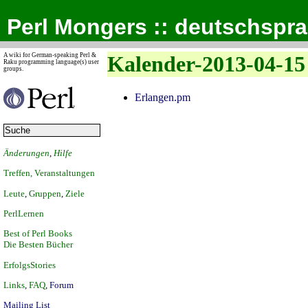
Perl Mongers :: deutschspr
A wiki for German-speaking Perl &
Kalender-2013-04-15
Raku programming language(s) user
groups.
Erlangen.pm
Änderungen
,
Hilfe
Treffen, Veranstaltungen
Leute
,
Gruppen
,
Ziele
PerlLernen
Best of Perl Books
Die Besten Bücher
ErfolgsStories
Links
,
FAQ
,
Forum
Mailing List