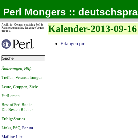
Perl Mongers :: deutschspr
A wiki for German-speaking Perl &
Kalender-2013-09-16
Raku programming language(s) user
groups.
Erlangen.pm
Änderungen
,
Hilfe
Treffen, Veranstaltungen
Leute
,
Gruppen
,
Ziele
PerlLernen
Best of Perl Books
Die Besten Bücher
ErfolgsStories
Links
,
FAQ
,
Forum
Mailing List