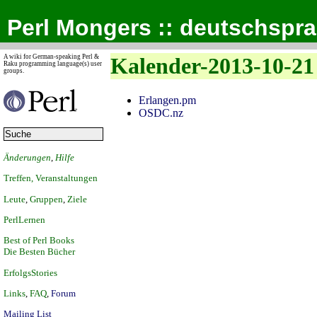
Perl Mongers :: deutschspr
A wiki for German-speaking Perl &
Kalender-2013-10-21
Raku programming language(s) user
groups.
Erlangen.pm
OSDC.nz
Änderungen
,
Hilfe
Treffen, Veranstaltungen
Leute
,
Gruppen
,
Ziele
PerlLernen
Best of Perl Books
Die Besten Bücher
ErfolgsStories
Links
,
FAQ
,
Forum
Mailing List