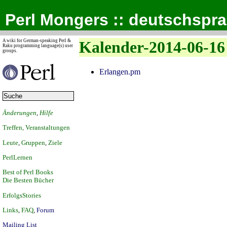
Perl Mongers :: deutschspr
A wiki for German-speaking Perl &
Kalender-2014-06-16
Raku programming language(s) user
groups.
Erlangen.pm
Änderungen
,
Hilfe
Treffen, Veranstaltungen
Leute
,
Gruppen
,
Ziele
PerlLernen
Best of Perl Books
Die Besten Bücher
ErfolgsStories
Links
,
FAQ
,
Forum
Mailing List