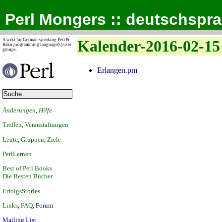
Perl Mongers :: deutschspr
A wiki for German-speaking Perl &
Kalender-2016-02-15
Raku programming language(s) user
groups.
Erlangen.pm
Änderungen
,
Hilfe
Treffen, Veranstaltungen
Leute
,
Gruppen
,
Ziele
PerlLernen
Best of Perl Books
Die Besten Bücher
ErfolgsStories
Links
,
FAQ
,
Forum
Mailing List