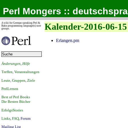
Perl Mongers :: deutschspr
A wiki for German-speaking Perl &
Kalender-2016-06-15
Raku programming language(s) user
groups.
Erlangen.pm
Änderungen
,
Hilfe
Treffen, Veranstaltungen
Leute
,
Gruppen
,
Ziele
PerlLernen
Best of Perl Books
Die Besten Bücher
ErfolgsStories
Links
,
FAQ
,
Forum
Mailing List