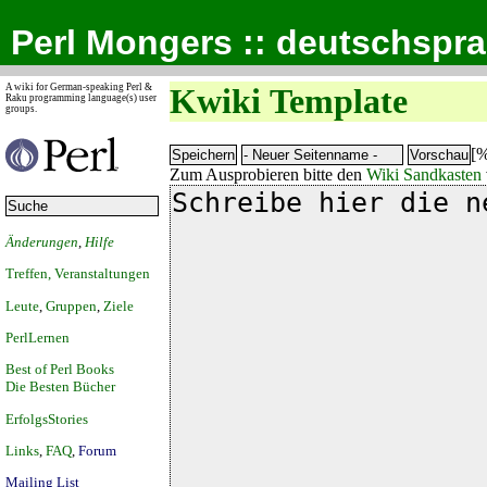
Perl Mongers :: deutschspr
A wiki for German-speaking Perl &
Kwiki Template
Raku programming language(s) user
groups.
[%
Zum Ausprobieren bitte den
Wiki Sandkasten
Änderungen
,
Hilfe
Treffen, Veranstaltungen
Leute
,
Gruppen
,
Ziele
PerlLernen
Best of Perl Books
Die Besten Bücher
ErfolgsStories
Links
,
FAQ
,
Forum
Mailing List