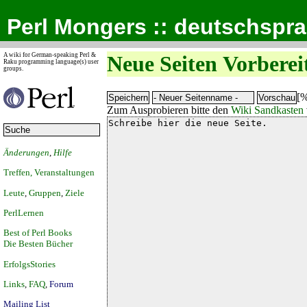
Perl Mongers :: deutschspr
A wiki for German-speaking Perl &
Neue Seiten Vorberei
Raku programming language(s) user
groups.
[%
Zum Ausprobieren bitte den
Wiki Sandkasten
Änderungen
,
Hilfe
Treffen, Veranstaltungen
Leute
,
Gruppen
,
Ziele
PerlLernen
Best of Perl Books
Die Besten Bücher
ErfolgsStories
Links
,
FAQ
,
Forum
Mailing List