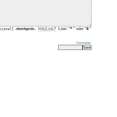
]
-
durchgestr.
-
WikiLink
Liste: "
*
" oder "
0
"
tional
Username: