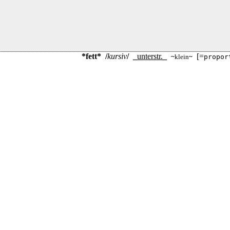
*fett*
/
kursiv
/
_
unterstr.
_
[=
~
klein
~
propor