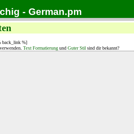
achig - German.pm
ten
 back_link %]
verwenden.
Text Formatierung
und
Guter Stil
sind dir bekannt?