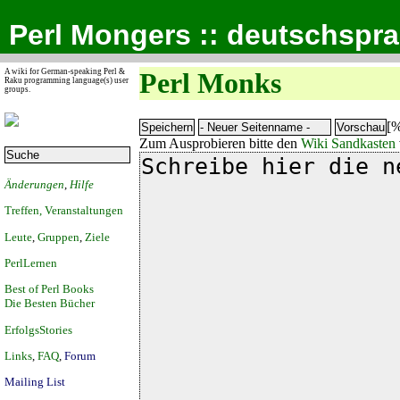
Perl Mongers :: deutschspr
A wiki for German-speaking Perl &
Perl Monks
Raku programming language(s) user
groups.
[%
Zum Ausprobieren bitte den
Wiki Sandkasten
Änderungen
,
Hilfe
Treffen, Veranstaltungen
Leute
,
Gruppen
,
Ziele
PerlLernen
Best of Perl Books
Die Besten Bücher
ErfolgsStories
Links
,
FAQ
,
Forum
Mailing List