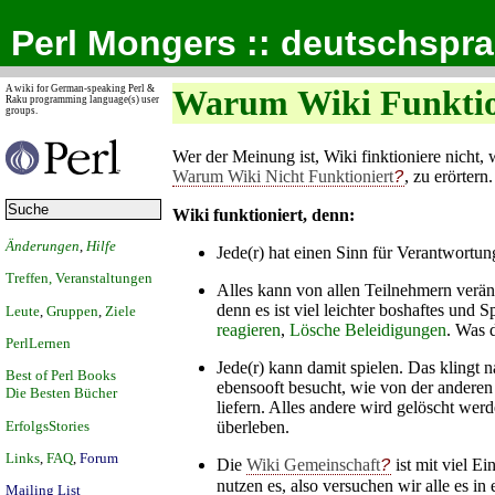
Perl Mongers :: deutschspr
A wiki for German-speaking Perl &
Warum Wiki Funktio
Raku programming language(s) user
groups.
Wer der Meinung ist, Wiki finktioniere nicht, 
Warum Wiki Nicht Funktioniert
, zu erörtern.
Wiki funktioniert, denn:
Änderungen
,
Hilfe
Jede(r) hat einen Sinn für Verantwortung
Treffen, Veranstaltungen
Alles kann von allen Teilnehmern verän
denn es ist viel leichter boshaftes und 
Leute
,
Gruppen
,
Ziele
reagieren
,
Lösche Beleidigungen
. Was 
PerlLernen
Jede(r) kann damit spielen. Das klingt 
Best of Perl Books
ebensooft besucht, wie von der anderen
Die Besten Bücher
liefern. Alles andere wird gelöscht werd
ErfolgsStories
überleben.
Links
,
FAQ
,
Forum
Die
Wiki Gemeinschaft
ist mit viel Ei
nutzen es, also versuchen wir alle es 
Mailing List