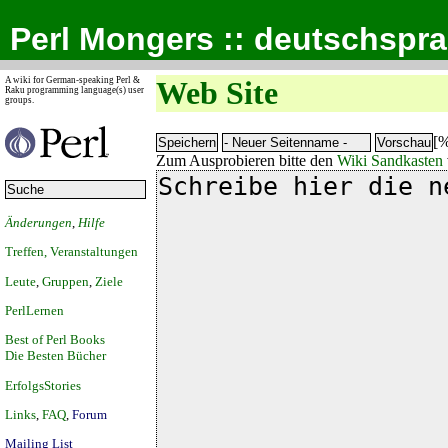
Perl Mongers :: deutschspr
A wiki for German-speaking Perl &
Web Site
Raku programming language(s) user
groups.
[%
Zum Ausprobieren bitte den
Wiki Sandkasten
Änderungen
,
Hilfe
Treffen, Veranstaltungen
Leute
,
Gruppen
,
Ziele
PerlLernen
Best of Perl Books
Die Besten Bücher
ErfolgsStories
Links
,
FAQ
,
Forum
Mailing List