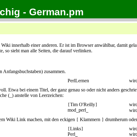
achig - German.pm
Wiki innerhalb einer anderen. Er ist im Browser anwählbar, damit gela
te, so sieht man alle Seiten, die darauf verlinken.
ßen Anfangsbuchstaben) zusammen.
PerlLernen
wir
voll. Etwa bei einem Titel, der ganz genau so oder nicht anders gesch
he (_) anstelle von Leerzeichen:
Tim O'Reilly
wir
[
]
mod
perl
wir
_
_
nem Wiki Link machen, mit den eckigen
Klammern
drumherum oder 
[
]
Links
wir
[
]
Perl
wir
_