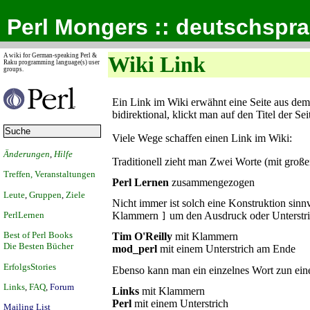
Perl Mongers :: deutschspr
A wiki for German-speaking Perl &
Wiki Link
Raku programming language(s) user
groups.
Ein Link im Wiki erwähnt eine Seite aus dem 
bidirektional, klickt man auf den Titel der Sei
Viele Wege schaffen einen Link im Wiki:
Änderungen
,
Hilfe
Traditionell zieht man Zwei Worte (mit gro
Treffen, Veranstaltungen
Perl Lernen
zusammengezogen
Leute
,
Gruppen
,
Ziele
Nicht immer ist solch eine Konstruktion sinn
PerlLernen
Klammern
um den Ausdruck oder Unterstric
]
Best of Perl Books
Tim O'Reilly
mit Klammern
Die Besten Bücher
mod_perl
mit einem Unterstrich am Ende
ErfolgsStories
Ebenso kann man ein einzelnes Wort zun ei
Links
,
FAQ
,
Forum
Links
mit Klammern
Perl
mit einem Unterstrich
Mailing List