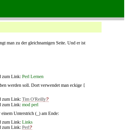
ngt man zu der gleichnamigen Seite. Und er ist
d zum Link:
Perl Lernen
rieben werden soll. Dort verwendet man eckige
[
d zum Link:
Tim O'Reilly
d zum Link:
mod perl
einem Unterstrich (_) am Ende:
d zum Link:
Links
d zum Link:
Perl