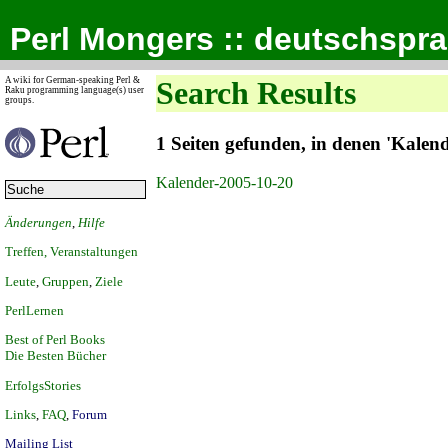
Perl Mongers :: deutschspr
A wiki for German-speaking Perl &
Search Results
Raku programming language(s) user
groups.
1 Seiten gefunden, in denen 'Kale
Kalender-2005-10-20
Änderungen
,
Hilfe
Treffen, Veranstaltungen
Leute
,
Gruppen
,
Ziele
PerlLernen
Best of Perl Books
Die Besten Bücher
ErfolgsStories
Links
,
FAQ
,
Forum
Mailing List