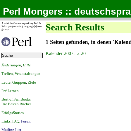
Perl Mongers :: deutschspr
A wiki for German-speaking Perl &
Search Results
Raku programming language(s) user
groups.
1 Seiten gefunden, in denen 'Kale
Kalender-2007-12-20
Änderungen
,
Hilfe
Treffen, Veranstaltungen
Leute
,
Gruppen
,
Ziele
PerlLernen
Best of Perl Books
Die Besten Bücher
ErfolgsStories
Links
,
FAQ
,
Forum
Mailing List