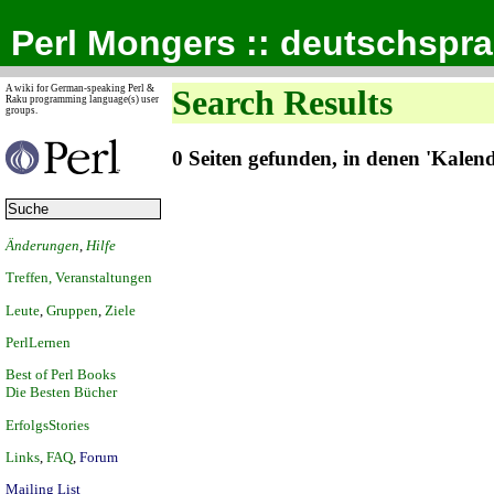
Perl Mongers :: deutschspr
A wiki for German-speaking Perl &
Search Results
Raku programming language(s) user
groups.
0 Seiten gefunden, in denen 'Kale
Änderungen
,
Hilfe
Treffen, Veranstaltungen
Leute
,
Gruppen
,
Ziele
PerlLernen
Best of Perl Books
Die Besten Bücher
ErfolgsStories
Links
,
FAQ
,
Forum
Mailing List