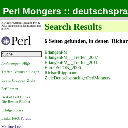
Perl Mongers :: deutschspr
A wiki for German-speaking Perl &
Search Results
Raku programming language(s) user
groups.
6 Seiten gefunden, in denen 'Ric
ErlangenPM
ErlangenPM_-_Treffen_2007
ErlangenPM_-_Treffen_2011
Änderungen
,
Hilfe
EuroOSCON_2006
Treffen, Veranstaltungen
RichardLippmann
ZieleDeutschsprachigerPerlMongers
Leute
,
Gruppen
,
Ziele
PerlLernen
Best of Perl Books
Die Besten Bücher
ErfolgsStories
Links
,
FAQ
,
Forum
Mailing List