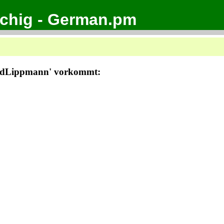
achig - German.pm
hardLippmann' vorkommt: