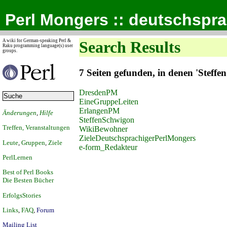
Perl Mongers :: deutschspr
A wiki for German-speaking Perl &
Search Results
Raku programming language(s) user
groups.
7 Seiten gefunden, in denen 'Stef
DresdenPM
EineGruppeLeiten
ErlangenPM
Änderungen
,
Hilfe
SteffenSchwigon
Treffen, Veranstaltungen
WikiBewohner
ZieleDeutschsprachigerPerlMongers
Leute
,
Gruppen
,
Ziele
e-form_Redakteur
PerlLernen
Best of Perl Books
Die Besten Bücher
ErfolgsStories
Links
,
FAQ
,
Forum
Mailing List