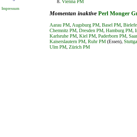
Vienna PM
Impressum
Momentan inaktive
Perl Monger G
Aarau PM
,
Augsburg PM
,
Basel PM
,
Bielef
Chemnitz PM
,
Dresden PM
,
Hamburg PM
,
Karlsruhe PM
,
Kiel PM
,
Paderborn PM
,
Saa
Kaiserslautern PM
,
Ruhr PM
(Essen),
Stuttg
Ulm PM
,
Zürich PM