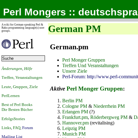
Perl Mongers :: deutschspr
A wiki for German-speaking Perl &
German PM
Raku programming language(s) user
groups.
German.pm
Perl Monger Gruppen
Treffen Und Veranstaltungen
Änderungen
,
Hilfe
Unsere Ziele
Perl-Forum: http://www.perl-communit
Treffen, Veranstaltungen
Leute
,
Gruppen
,
Ziele
Aktive
Perl Monger Gruppen
:
PerlLernen
Berlin PM
Best of Perl Books
Cologne PM
&
Niederrhein PM
Die Besten Bücher
Erlangen PM
(?)
Frankfurt.pm
,
Röderbergweg PM
&
D
ErfolgsStories
Hannover.pm
(revitalising)
Links
,
FAQ
,
Forum
Leipzig PM
Munich PM
Mailing List