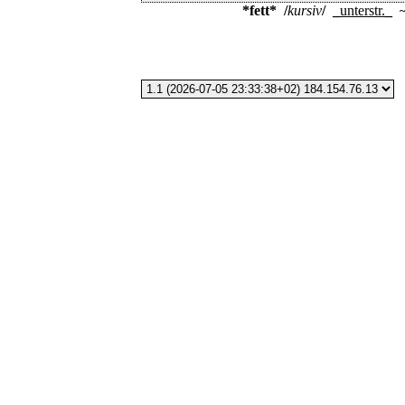
*fett*
/
kursiv
/
_
unterstr.
_