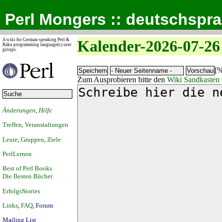
Perl Mongers :: deutschspr
A wiki for German-speaking Perl &
Kalender-2026-07-26
Raku programming language(s) user
groups.
[%
Zum Ausprobieren bitte den
Wiki Sandkasten
Änderungen
,
Hilfe
Treffen, Veranstaltungen
Leute
,
Gruppen
,
Ziele
PerlLernen
Best of Perl Books
Die Besten Bücher
ErfolgsStories
Links
,
FAQ
,
Forum
Mailing List