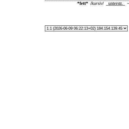
*fett*
/
kursiv
/
_
unterstr.
_