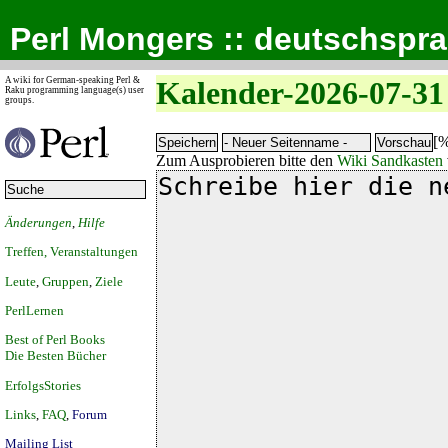
Perl Mongers :: deutschspr
A wiki for German-speaking Perl &
Kalender-2026-07-31
Raku programming language(s) user
groups.
[%
Zum Ausprobieren bitte den
Wiki Sandkasten
Änderungen
,
Hilfe
Treffen, Veranstaltungen
Leute
,
Gruppen
,
Ziele
PerlLernen
Best of Perl Books
Die Besten Bücher
ErfolgsStories
Links
,
FAQ
,
Forum
Mailing List