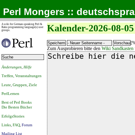
Perl Mongers :: deutschspr
A wiki for German-speaking Perl &
Kalender-2026-08-05
Raku programming language(s) user
groups.
[%
Zum Ausprobieren bitte den
Wiki Sandkasten
Änderungen
,
Hilfe
Treffen, Veranstaltungen
Leute
,
Gruppen
,
Ziele
PerlLernen
Best of Perl Books
Die Besten Bücher
ErfolgsStories
Links
,
FAQ
,
Forum
Mailing List