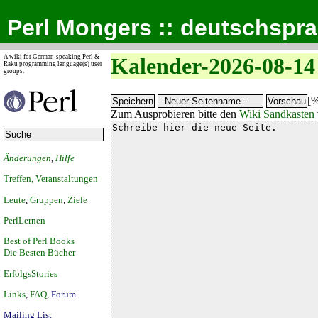
Perl Mongers :: deutschspr
A wiki for German-speaking Perl &
Kalender-2026-08-14
Raku programming language(s) user
groups.
[%
Zum Ausprobieren bitte den
Wiki Sandkasten
Änderungen
,
Hilfe
Treffen, Veranstaltungen
Leute
,
Gruppen
,
Ziele
PerlLernen
Best of Perl Books
Die Besten Bücher
ErfolgsStories
Links
,
FAQ
,
Forum
Mailing List