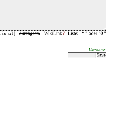
]
-
durchgestr.
-
WikiLink
Liste: "
*
" oder "
0
"
tional
Username: