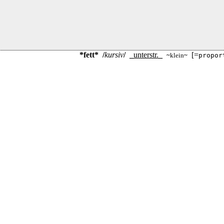
*fett*
/
kursiv
/
_
unterstr.
_
[=
~
klein
~
propor