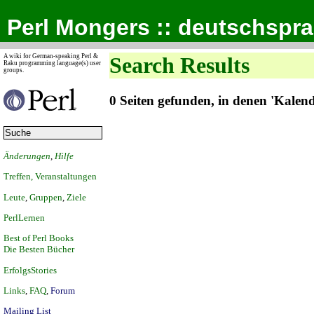
Perl Mongers :: deutschspr
A wiki for German-speaking Perl &
Search Results
Raku programming language(s) user
groups.
0 Seiten gefunden, in denen 'Kale
Änderungen
,
Hilfe
Treffen, Veranstaltungen
Leute
,
Gruppen
,
Ziele
PerlLernen
Best of Perl Books
Die Besten Bücher
ErfolgsStories
Links
,
FAQ
,
Forum
Mailing List