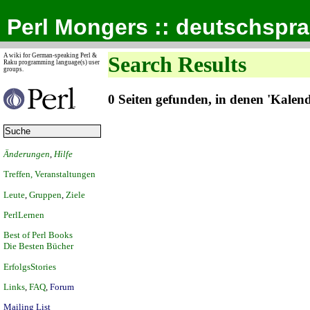
Perl Mongers :: deutschspr
A wiki for German-speaking Perl &
Search Results
Raku programming language(s) user
groups.
0 Seiten gefunden, in denen 'Kale
Änderungen
,
Hilfe
Treffen, Veranstaltungen
Leute
,
Gruppen
,
Ziele
PerlLernen
Best of Perl Books
Die Besten Bücher
ErfolgsStories
Links
,
FAQ
,
Forum
Mailing List