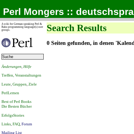
Perl Mongers :: deutschspr
A wiki for German-speaking Perl &
Search Results
Raku programming language(s) user
groups.
0 Seiten gefunden, in denen 'Kale
Änderungen
,
Hilfe
Treffen, Veranstaltungen
Leute
,
Gruppen
,
Ziele
PerlLernen
Best of Perl Books
Die Besten Bücher
ErfolgsStories
Links
,
FAQ
,
Forum
Mailing List