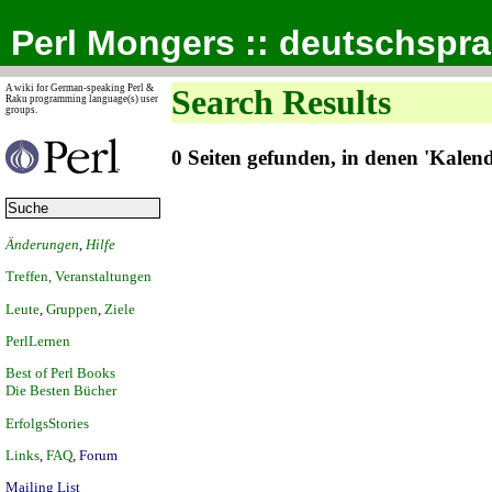
Perl Mongers :: deutschspr
A wiki for German-speaking Perl &
Search Results
Raku programming language(s) user
groups.
0 Seiten gefunden, in denen 'Kale
Änderungen
,
Hilfe
Treffen, Veranstaltungen
Leute
,
Gruppen
,
Ziele
PerlLernen
Best of Perl Books
Die Besten Bücher
ErfolgsStories
Links
,
FAQ
,
Forum
Mailing List