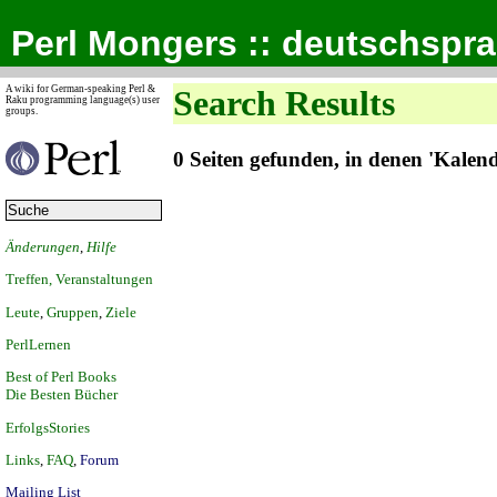
Perl Mongers :: deutschspr
A wiki for German-speaking Perl &
Search Results
Raku programming language(s) user
groups.
0 Seiten gefunden, in denen 'Kale
Änderungen
,
Hilfe
Treffen, Veranstaltungen
Leute
,
Gruppen
,
Ziele
PerlLernen
Best of Perl Books
Die Besten Bücher
ErfolgsStories
Links
,
FAQ
,
Forum
Mailing List