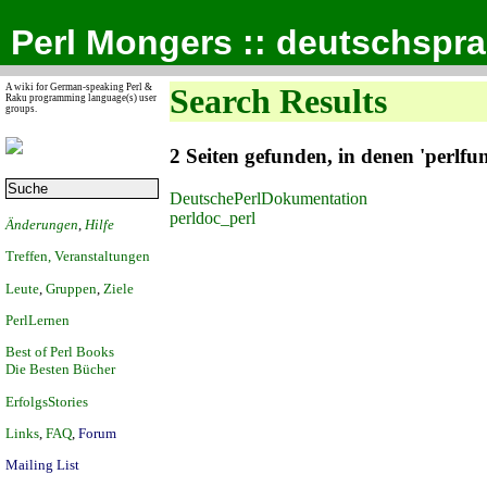
Perl Mongers :: deutschspr
A wiki for German-speaking Perl &
Search Results
Raku programming language(s) user
groups.
2 Seiten gefunden, in denen 'perlf
DeutschePerlDokumentation
perldoc_perl
Änderungen
,
Hilfe
Treffen, Veranstaltungen
Leute
,
Gruppen
,
Ziele
PerlLernen
Best of Perl Books
Die Besten Bücher
ErfolgsStories
Links
,
FAQ
,
Forum
Mailing List