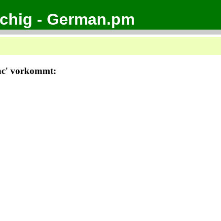
achig - German.pm
unc' vorkommt: