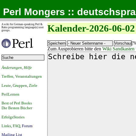
Perl Mongers :: deutschspr
A wiki for German-speaking Perl &
Kalender-2026-06-02
Raku programming language(s) user
groups.
[%
Zum Ausprobieren bitte den
Wiki Sandkasten
Änderungen
,
Hilfe
Treffen, Veranstaltungen
Leute
,
Gruppen
,
Ziele
PerlLernen
Best of Perl Books
Die Besten Bücher
ErfolgsStories
Links
,
FAQ
,
Forum
Mailing List