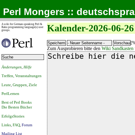
Perl Mongers :: deutschspr
A wiki for German-speaking Perl &
Kalender-2026-06-26
Raku programming language(s) user
groups.
[%
Zum Ausprobieren bitte den
Wiki Sandkasten
Änderungen
,
Hilfe
Treffen, Veranstaltungen
Leute
,
Gruppen
,
Ziele
PerlLernen
Best of Perl Books
Die Besten Bücher
ErfolgsStories
Links
,
FAQ
,
Forum
Mailing List