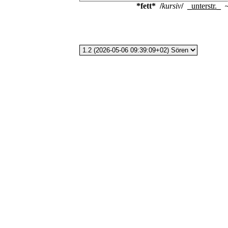
*fett*
/
kursiv
/
_
unterstr.
_