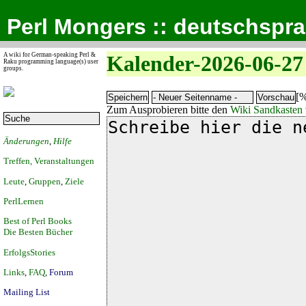
Perl Mongers :: deutschspr
A wiki for German-speaking Perl &
Kalender-2026-06-27
Raku programming language(s) user
groups.
[%
Zum Ausprobieren bitte den
Wiki Sandkasten
Änderungen
,
Hilfe
Treffen, Veranstaltungen
Leute
,
Gruppen
,
Ziele
PerlLernen
Best of Perl Books
Die Besten Bücher
ErfolgsStories
Links
,
FAQ
,
Forum
Mailing List