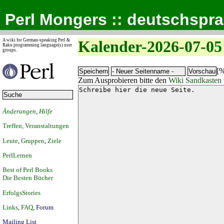
Perl Mongers :: deutschspr
A wiki for German-speaking Perl &
Kalender-2026-07-05
Raku programming language(s) user
groups.
[%
Zum Ausprobieren bitte den
Wiki Sandkasten
Änderungen
,
Hilfe
Treffen, Veranstaltungen
Leute
,
Gruppen
,
Ziele
PerlLernen
Best of Perl Books
Die Besten Bücher
ErfolgsStories
Links
,
FAQ
,
Forum
Mailing List