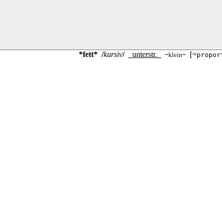
*fett*
/
kursiv
/
_
unterstr.
_
[=
~
klein
~
propor