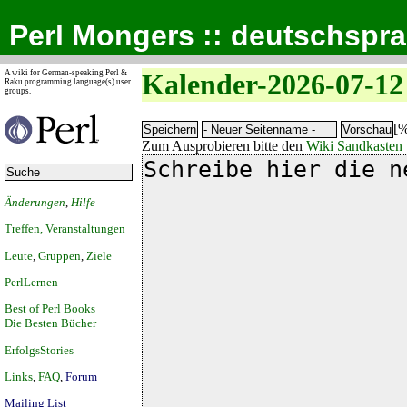
Perl Mongers :: deutschspr
A wiki for German-speaking Perl &
Kalender-2026-07-12
Raku programming language(s) user
groups.
[%
Zum Ausprobieren bitte den
Wiki Sandkasten
Änderungen
,
Hilfe
Treffen, Veranstaltungen
Leute
,
Gruppen
,
Ziele
PerlLernen
Best of Perl Books
Die Besten Bücher
ErfolgsStories
Links
,
FAQ
,
Forum
Mailing List