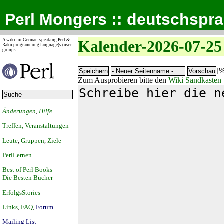
Perl Mongers :: deutschspr
A wiki for German-speaking Perl &
Kalender-2026-07-25
Raku programming language(s) user
groups.
[%
Zum Ausprobieren bitte den
Wiki Sandkasten
Änderungen
,
Hilfe
Treffen, Veranstaltungen
Leute
,
Gruppen
,
Ziele
PerlLernen
Best of Perl Books
Die Besten Bücher
ErfolgsStories
Links
,
FAQ
,
Forum
Mailing List