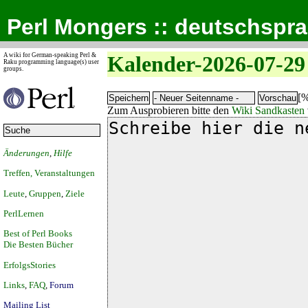
Perl Mongers :: deutschspr
A wiki for German-speaking Perl &
Kalender-2026-07-29
Raku programming language(s) user
groups.
[%
Zum Ausprobieren bitte den
Wiki Sandkasten
Änderungen
,
Hilfe
Treffen, Veranstaltungen
Leute
,
Gruppen
,
Ziele
PerlLernen
Best of Perl Books
Die Besten Bücher
ErfolgsStories
Links
,
FAQ
,
Forum
Mailing List