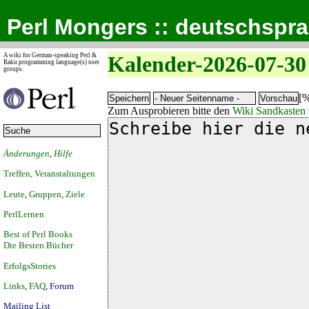
Perl Mongers :: deutschspr
A wiki for German-speaking Perl &
Kalender-2026-07-30
Raku programming language(s) user
groups.
[%
Zum Ausprobieren bitte den
Wiki Sandkasten
Änderungen
,
Hilfe
Treffen, Veranstaltungen
Leute
,
Gruppen
,
Ziele
PerlLernen
Best of Perl Books
Die Besten Bücher
ErfolgsStories
Links
,
FAQ
,
Forum
Mailing List