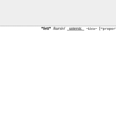
*fett*
/
kursiv
/
_
unterstr.
_
[=
~
klein
~
propor