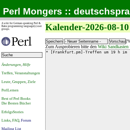
Perl Mongers :: deutschspr
A wiki for German-speaking Perl &
Kalender-2026-08-10
Raku programming language(s) user
groups.
[%
Zum Ausprobieren bitte den
Wiki Sandkasten
Änderungen
,
Hilfe
Treffen, Veranstaltungen
Leute
,
Gruppen
,
Ziele
PerlLernen
Best of Perl Books
Die Besten Bücher
ErfolgsStories
Links
,
FAQ
,
Forum
Mailing List