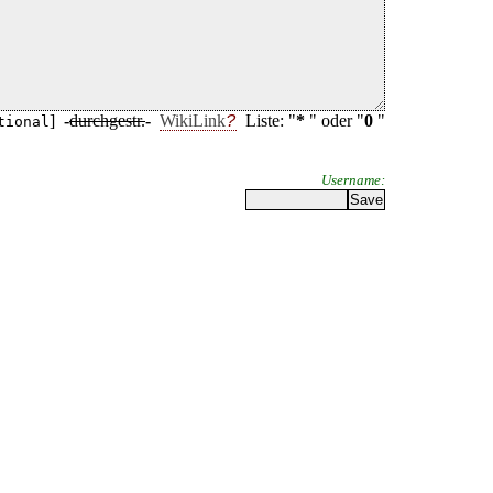
]
-
durchgestr.
-
WikiLink
Liste: "
*
" oder "
0
"
tional
Username: