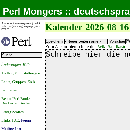
Perl Mongers :: deutschspr
A wiki for German-speaking Perl &
Kalender-2026-08-16
Raku programming language(s) user
groups.
[%
Zum Ausprobieren bitte den
Wiki Sandkasten
Änderungen
,
Hilfe
Treffen, Veranstaltungen
Leute
,
Gruppen
,
Ziele
PerlLernen
Best of Perl Books
Die Besten Bücher
ErfolgsStories
Links
,
FAQ
,
Forum
Mailing List